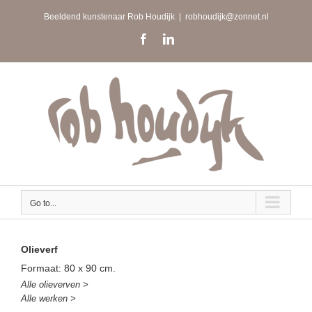
Skip
Beeldend kunstenaar Rob Houdijk
|
robhoudijk@zonnet.nl
to
content
Facebook
LinkedIn
Go to...
Olieverf
Formaat: 80 x 90 cm.
Alle olieverven >
Alle werken >