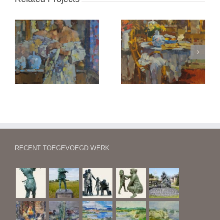
el
Atelierhoek
Beeldhouwers-atelier
RECENT TOEGEVOEGD WERK