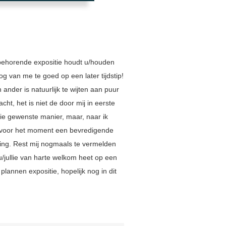
behorende expositie houdt u/houden
nog van me te goed op een later tijdstip!
 ander is natuurlijk te wijten aan puur
cht, het is niet de door mij in eerste
tie gewenste manier, maar, naar ik
voor het moment een bevredigende
ing. Rest mij nogmaals te vermelden
 u/jullie van harte welkom heet op een
 plannen expositie, hopelijk nog in dit