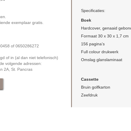
Specificaties:
ten.
Boek
tiende exemplaar gratis.
Hardcover, genaaid gebon
Formaat 30 x 30 x 1,7 cm
156 pagina’s
150458 of 0650286272
Full colour drukwerk
of in (al dan niet telefonisch)
Omslag glanslaminaat
de volgende adressen:
an 2A, St. Pancras
Cassette
Bruin golfkarton
Zeefdruk