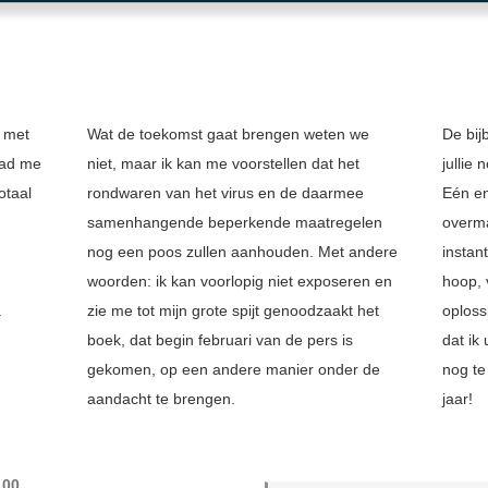
 met
Wat de toekomst gaat brengen weten we
De bij
had me
niet, maar ik kan me voorstellen dat het
jullie 
otaal
rondwaren van het virus en de daarmee
Eén en
samenhangende beperkende maatregelen
overma
nog een poos zullen aanhouden. Met andere
instan
woorden: ik kan voorlopig niet exposeren en
hoop, 
.
zie me tot mijn grote spijt genoodzaakt het
oploss
boek, dat begin februari van de pers is
dat ik
gekomen, op een andere manier onder de
nog te
aandacht te brengen.
jaar!
,00