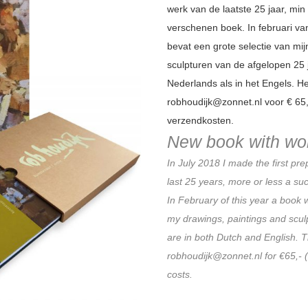
werk van de laatste 25 jaar, mi
verschenen boek.
In februari va
bevat een grote selectie van mij
sculpturen van de afgelopen 25 
Nederlands als in het Engels.
He
robhoudijk@zonnet.nl
voor € 65, 
verzendkosten.
New book with wo
In July 2018 I made the first pre
last 25 years, more or less a su
In February of this year a book 
my drawings, paintings and sculp
are in both Dutch and English. 
robhoudijk@zonnet.nl for €65,- (
costs.