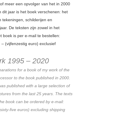
n of meer een opvolger van het in 2000
n dit jaar is het boek verschenen: het
n tekeningen, schilderijen en
jaar.
De teksten zijn zowel in het
t boek is per e-mail te bestellen:
– (vijfenzestig euro) exclusief
rk 1995 – 2020
parations for a book of my work of the
ccessor to the book published in 2000.
was published with a large selection of
tures from the last 25 years. The texts
The book can be ordered by e-mail:
sixty-five euros) excluding shipping