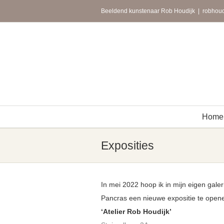
Skip
Beeldend kunstenaar Rob Houdijk
|
robhoud
to
content
Home
Exposities
In mei 2022 hoop ik in mijn eigen galeri
Pancras een nieuwe expositie te open
‘Atelier Rob Houdijk’