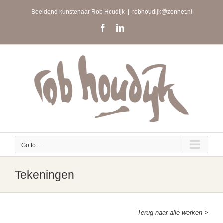
Skip
Beeldend kunstenaar Rob Houdijk
|
robhoudijk@zonnet.nl
to
content
Facebook
LinkedIn
Go to...
Tekeningen
Terug naar alle werken >