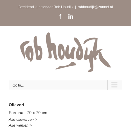
Skip
Beeldend kunstenaar Rob Houdijk
|
robhoudijk@zonnet.nl
to
content
Facebook
LinkedIn
Go to...
Olieverf
Formaat: 70 x 70 cm.
Alle olieverven >
Alle werken >