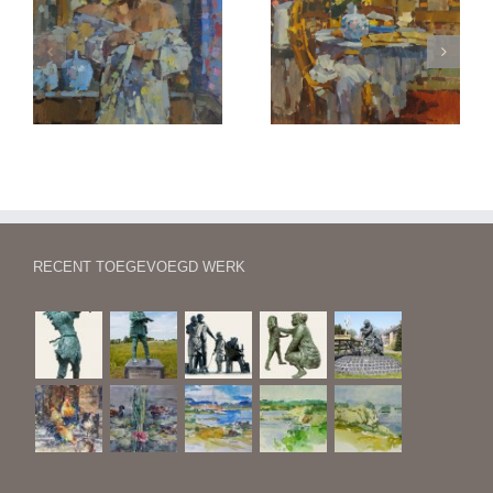
el
Atelierhoek
Beeldhouwers-atelier
RECENT TOEGEVOEGD WERK