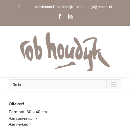
Skip
Beeldend kunstenaar Rob Houdijk
|
robhoudijk@zonnet.nl
to
content
Facebook
LinkedIn
Go to...
Olieverf
Formaat: 30 x 40 cm.
Alle olieverven >
Alle werken >