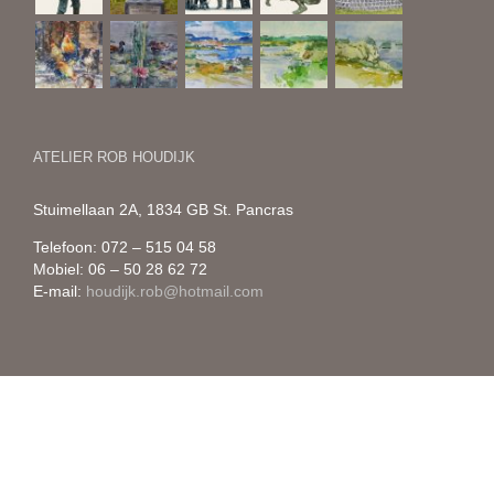
ATELIER ROB HOUDIJK
Stuimellaan 2A, 1834 GB St. Pancras
Telefoon: 072 – 515 04 58
Mobiel: 06 – 50 28 62 72
E-mail:
houdijk.rob@hotmail.com
Copyright 2026 Rob Houdijk | Realisatie:
Tirza Teule grafisch ontwerp
&
JoStudio grafische vormgeving | Fotografie slider: Menno Visser
Facebook
LinkedIn