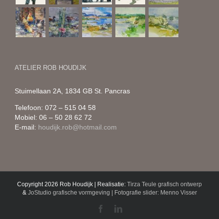
ATELIER ROB HOUDIJK
Stuimellaan 2A, 1834 GB St. Pancras
Telefoon: 072 – 515 04 58
Mobiel: 06 – 50 28 62 72
E-mail:
houdijk.rob@hotmail.com
Copyright 2026 Rob Houdijk | Realisatie:
Tirza Teule grafisch ontwerp
&
JoStudio grafische vormgeving | Fotografie slider: Menno Visser
Facebook
LinkedIn