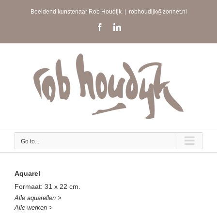
Skip
Beeldend kunstenaar Rob Houdijk
|
robhoudijk@zonnet.nl
to
content
Facebook
LinkedIn
Go to...
Aquarel
Formaat: 31 x 22 cm.
Alle aquarellen >
Alle werken >