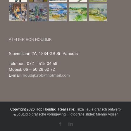
ATELIER ROB HOUDIJK
Stuimellaan 2A, 1834 GB St. Pancras
Telefoon: 072 – 515 04 58
Mobiel: 06 – 50 28 62 72
E-mail:
houdijk.rob@hotmail.com
Copyright 2026 Rob Houdijk | Realisatie:
Tirza Teule grafisch ontwerp
&
JoStudio grafische vormgeving | Fotografie slider: Menno Visser
Facebook
LinkedIn