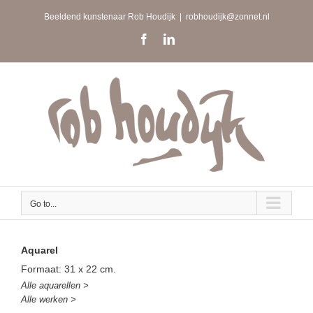
Skip
Beeldend kunstenaar Rob Houdijk
|
robhoudijk@zonnet.nl
to
content
Facebook
LinkedIn
Go to...
Aquarel
Formaat: 31 x 22 cm.
Alle aquarellen >
Alle werken >