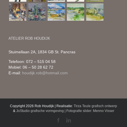
ATELIER ROB HOUDIJK
Stuimellaan 2A, 1834 GB St. Pancras
Telefoon: 072 – 515 04 58
Mobiel: 06 – 50 28 62 72
E-mail:
houdijk.rob@hotmail.com
Copyright 2026 Rob Houdijk | Realisatie:
Tirza Teule grafisch ontwerp
&
JoStudio grafische vormgeving | Fotografie slider: Menno Visser
Facebook
LinkedIn