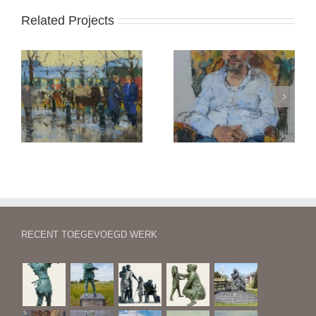
Related Projects
Tim
Staand naakt
er
RECENT TOEGEVOEGD WERK