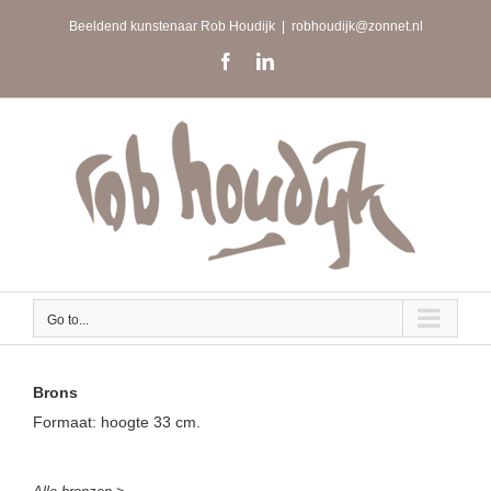
Skip
Beeldend kunstenaar Rob Houdijk
|
robhoudijk@zonnet.nl
to
content
Facebook
LinkedIn
Go to...
Brons
Formaat: hoogte 33 cm.