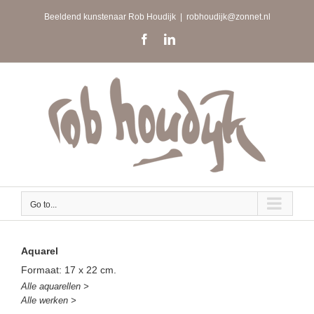
Skip
Beeldend kunstenaar Rob Houdijk
|
robhoudijk@zonnet.nl
to
content
Facebook
LinkedIn
Go to...
Aquarel
Formaat: 17 x 22 cm.
Alle aquarellen >
Alle werken >