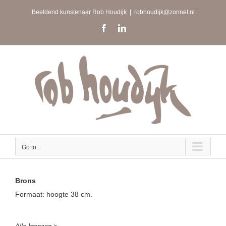
Skip
Beeldend kunstenaar Rob Houdijk
|
robhoudijk@zonnet.nl
to
content
Facebook
LinkedIn
Go to...
Brons
Formaat: hoogte 38 cm.