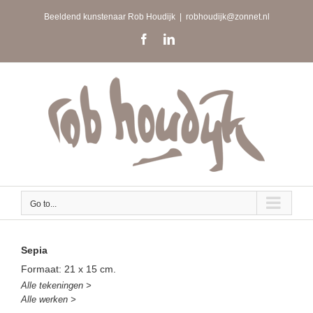
Skip
Beeldend kunstenaar Rob Houdijk
|
robhoudijk@zonnet.nl
to
content
Facebook
LinkedIn
Go to...
Sepia
Formaat: 21 x 15 cm.
Alle tekeningen >
Alle werken >