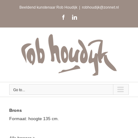
Skip
Beeldend kunstenaar Rob Houdijk
|
robhoudijk@zonnet.nl
to
content
Facebook
LinkedIn
Go to...
Brons
Formaat: hoogte 135 cm.