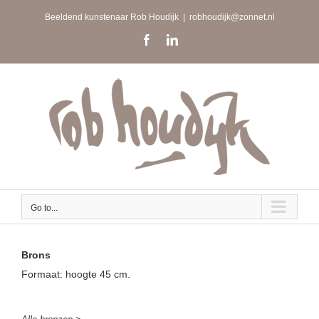
Skip
Beeldend kunstenaar Rob Houdijk
|
robhoudijk@zonnet.nl
to
content
Facebook
LinkedIn
Go to...
Brons
Formaat: hoogte 45 cm.