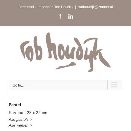
Skip
Beeldend kunstenaar Rob Houdijk
|
robhoudijk@zonnet.nl
to
content
Facebook
LinkedIn
Go to...
Pastel
Formaat: 28 x 22 cm.
Alle pastels >
Alle werken >