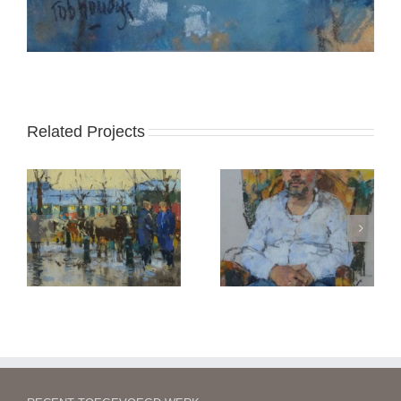
Related Projects
Tim
Staand naakt
er