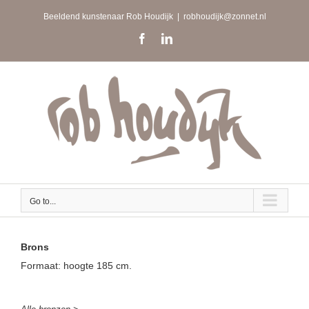
Skip
Beeldend kunstenaar Rob Houdijk
|
robhoudijk@zonnet.nl
to
content
Facebook
LinkedIn
Go to...
Brons
Formaat: hoogte 185 cm.