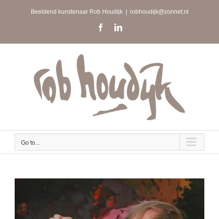
Skip
Beeldend kunstenaar Rob Houdijk
|
robhoudijk@zonnet.nl
to
content
Facebook
LinkedIn
Go to...